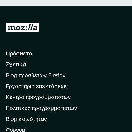
Μ
ε
τ
ά
Πρόσθετα
β
Σχετικά
α
σ
Blog προσθέτων Firefox
η
Εργαστήριο επεκτάσεων
σ
Κέντρο προγραμματιστών
τ
η
Πολιτικές προγραμματιστών
ν
Blog κοινότητας
α
ρ
Φόρουμ