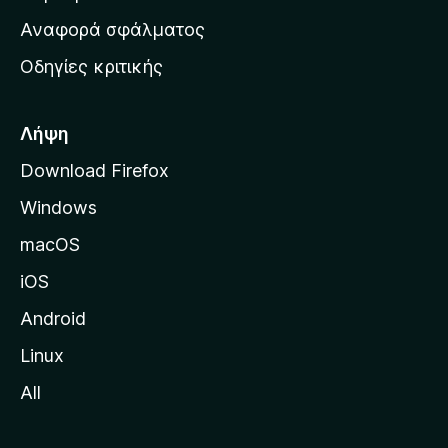
χ
Αναφορά σφάλματος
ι
Οδηγίες κριτικής
κ
ή
σ
Λήψη
ε
Download Firefox
λ
Windows
ί
δ
macOS
α
iOS
τ
η
Android
ς
Linux
M
All
o
z