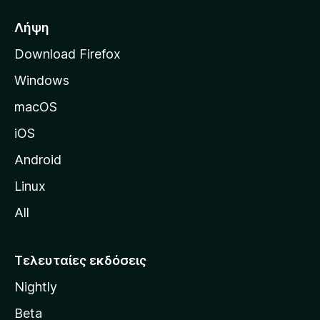
ή
σ
Λήψη
ε
Download Firefox
λ
Windows
ί
δ
macOS
α
iOS
τ
η
Android
ς
Linux
M
All
o
z
i
Τελευταίες εκδόσεις
l
Nightly
l
a
Beta