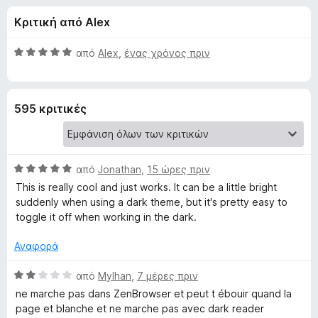
έ
4
τ
Κριτική από Alex
,
ο
ς
8
ς
α
Β
από
Alex
,
ένας χρόνος πριν
π
γ
π
α
ε
ό
θ
5
μ
ρ
ι
595 κριτικές
ο
ι
λ
ή
α
ο
γ
γ
η
Β
τ
από
Jonathan
,
15 ώρες πριν
ί
σ
α
α
This is really cool and just works. It can be a little bright
θ
η
5
suddenly when using a dark theme, but it's pretty easy to
ο
μ
α
ς
toggle it off when working in the dark.
ο
π
F
A
λ
ό
Αναφορά
i
ο
5
r
d
γ
Β
από
Mylhan
,
7 μέρες πριν
e
ί
α
ne marche pas dans ZenBrowser et peut t ébouir quand la
f
α
θ
a
page et blanche et ne marche pas avec dark reader
5