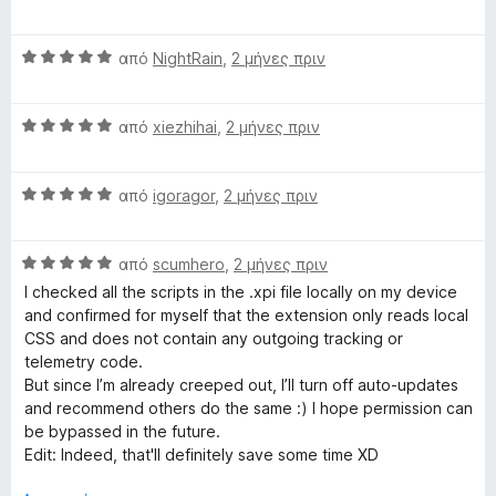
α
θ
λ
π
μ
ο
Β
από
NightRain
,
2 μήνες πριν
ό
ο
γ
α
5
λ
ί
θ
ο
α
Β
μ
από
xiezhihai
,
2 μήνες πριν
γ
5
α
ο
ί
α
θ
λ
α
π
Β
μ
από
igoragor
,
2 μήνες πριν
ο
5
ό
α
ο
γ
α
5
θ
λ
ί
π
Β
μ
από
scumhero
,
2 μήνες πριν
ο
α
ό
α
ο
γ
5
I checked all the scripts in the .xpi file locally on my device
5
θ
λ
ί
α
and confirmed for myself that the extension only reads local
μ
ο
α
π
CSS and does not contain any outgoing tracking or
ο
γ
5
ό
telemetry code.
λ
ί
α
5
But since I’m already creeped out, I’ll turn off auto-updates
ο
α
π
and recommend others do the same :) I hope permission can
γ
5
ό
be bypassed in the future.
ί
α
5
Edit: Indeed, that'll definitely save some time XD
α
π
5