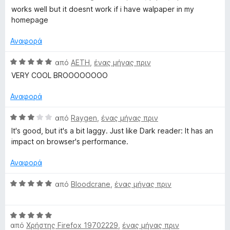
α
α
works well but it doesnt work if i have walpaper in my
π
θ
homepage
ό
μ
5
ο
Αναφορά
λ
ο
Β
από
AETH
,
ένας μήνας πριν
γ
α
VERY COOL BROOOOOOOO
ί
θ
α
μ
Αναφορά
4
ο
α
λ
Β
από
Raygen
,
ένας μήνας πριν
π
ο
α
It's good, but it's a bit laggy. Just like Dark reader: It has an
ό
γ
θ
impact on browser's performance.
5
ί
μ
α
ο
Αναφορά
5
λ
α
ο
Β
από
Bloodcrane
,
ένας μήνας πριν
π
γ
α
ό
ί
θ
5
α
Β
μ
3
από
Χρήστης Firefox 19702229
,
ένας μήνας πριν
α
ο