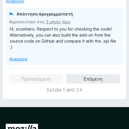
ό
Αναφορά
α
5
π
Απάντηση προγραμματιστή
ό
δημοσιεύτηκε στις
2 μήνες πριν
5
Hi, scumhero. Respect to you for checking the code!
Alternatively, you can also build the add-on from the
source code on GitHub and compare it with the .xpi file
:)
Αναφορά
Προηγούμενη
Επόμενη
Σελίδα 1 από 24
Μ