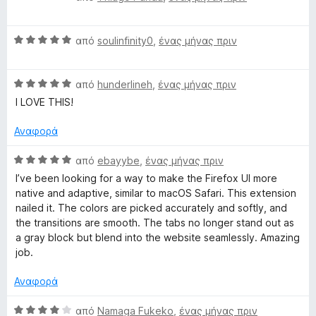
5
α
λ
ί
α
θ
ο
α
π
Β
μ
από
soulinfinity0
,
ένας μήνας πριν
γ
5
ό
α
ο
ί
α
5
θ
λ
α
π
Β
μ
από
hunderlineh
,
ένας μήνας πριν
ο
5
ό
α
ο
γ
I LOVE THIS!
α
5
θ
λ
ί
π
μ
ο
α
Αναφορά
ό
ο
γ
5
5
λ
ί
α
Β
από
ebayybe
,
ένας μήνας πριν
ο
α
π
α
I’ve been looking for a way to make the Firefox UI more
γ
5
ό
θ
native and adaptive, similar to macOS Safari. This extension
ί
α
5
μ
nailed it. The colors are picked accurately and softly, and
α
π
ο
the transitions are smooth. The tabs no longer stand out as
5
ό
λ
a gray block but blend into the website seamlessly. Amazing
α
5
ο
job.
π
γ
ό
ί
Αναφορά
5
α
5
Β
από
Namaga Fukeko
,
ένας μήνας πριν