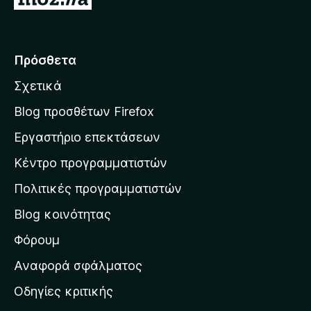
ε
τ
ά
Πρόσθετα
β
Σχετικά
α
σ
Blog προσθέτων Firefox
η
Εργαστήριο επεκτάσεων
σ
Κέντρο προγραμματιστών
τ
η
Πολιτικές προγραμματιστών
ν
Blog κοινότητας
α
ρ
Φόρουμ
χ
Αναφορά σφάλματος
ι
Οδηγίες κριτικής
κ