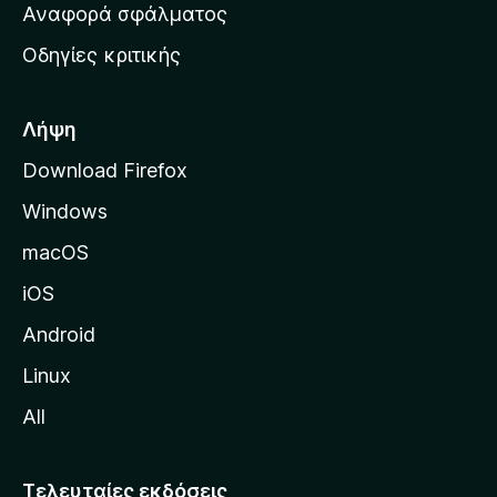
χ
Αναφορά σφάλματος
ε
ι
ς
Οδηγίες κριτικής
κ
ή
σ
Λήψη
ε
Download Firefox
λ
Windows
ί
δ
macOS
α
iOS
τ
η
Android
ς
Linux
M
All
o
z
i
Τελευταίες εκδόσεις