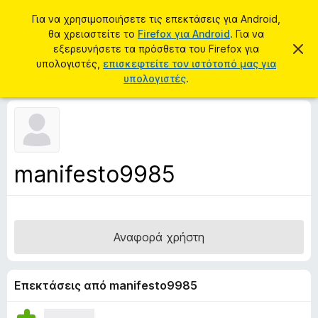
Α
Σύνδεση
Για να χρησιμοποιήσετε τις επεκτάσεις για Android,
ν
θα χρειαστείτε το
Firefox για Android
. Για να
Π
α
εξερευνήσετε τα πρόσθετα του Firefox για
Α
ρ
π
υπολογιστές,
επισκεφτείτε τον ιστότοπό μας για
ζ
ό
ό
υπολογιστές
.
ή
ρ
σ
ρ
τ
ι
θ
η
ψ
ε
η
σ
σ
τ
η
η
α
μ
manifesto9985
ε
π
ί
ρ
ω
σ
ο
η
γ
ς
Αναφορά χρήστη
ρ
ά
μ
Επεκτάσεις από manifesto9985
μ
α