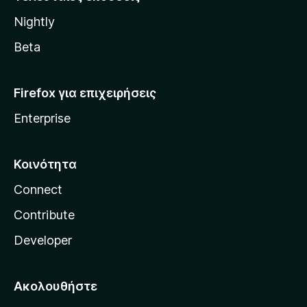
l
Nightly
l
a
Beta
Firefox για επιχειρήσεις
Enterprise
Κοινότητα
Connect
Contribute
Developer
Ακολουθήστε