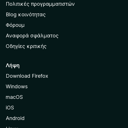
η
Πολιτικές προγραμματιστών
ν
Blog κοινότητας
α
ρ
Φόρουμ
χ
Αναφορά σφάλματος
ι
Οδηγίες κριτικής
κ
ή
σ
Λήψη
ε
Download Firefox
λ
Windows
ί
δ
macOS
α
iOS
τ
η
Android
ς