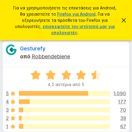
Α
Σύνδεση
Για να χρησιμοποιήσετε τις επεκτάσεις για Android,
ν
θα χρειαστείτε το
Firefox για Android
. Για να
Π
α
εξερευνήσετε τα πρόσθετα του Firefox για
Α
ρ
π
υπολογιστές,
επισκεφτείτε τον ιστότοπό μας για
ζ
ό
ό
υπολογιστές
.
ή
ρ
σ
ρ
τ
ι
θ
Κ
Gesturefy
η
ψ
ε
η
σ
από
Robbendebiene
σ
τ
ρ
η
η
α
μ
ε
Β
π
ι
ί
α
ρ
ω
4,5 αστέρια από 5
θ
σ
ο
τ
η
μ
5
1.090
γ
ς
ο
4
177
ρ
ι
λ
ά
3
70
ο
μ
γ
κ
2
39
ί
μ
1
67
α
α