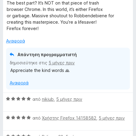
ο
The best part? It’s NOT on that piece of trash
λ
browser Chrome. In this world, it’s either Firefox
ο
or garbage. Massive shoutout to Robbendebiene for
γ
creating this masterpiece. You’re a lifesaver!
ί
Firefox forever!
α
5
Αναφορά
α
π
Απάντηση προγραμματιστή
ό
δημοσιεύτηκε στις
5 μήνες πριν
5
Appreciate the kind words 🙏
Αναφορά
Β
από
nikiub
,
5 μήνες πριν
α
θ
Β
μ
από
Χρήστης Firefox 14158582
,
5 μήνες πριν
α
ο
θ
λ