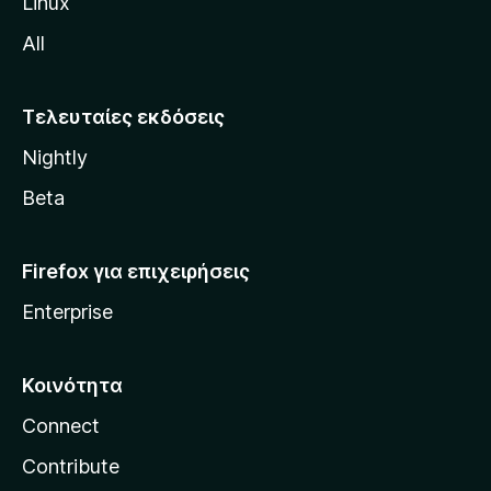
Linux
M
All
o
z
i
Τελευταίες εκδόσεις
l
Nightly
l
a
Beta
Firefox για επιχειρήσεις
Enterprise
Κοινότητα
Connect
Contribute