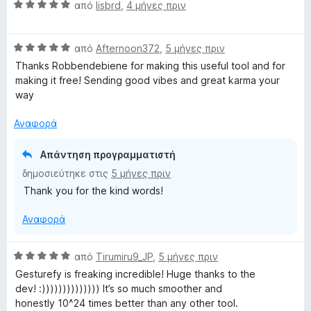
ο
α
π
Β
από
lisbrd
,
4 μήνες πριν
γ
5
ό
α
ί
α
5
θ
α
π
Β
μ
από
Afternoon372
,
5 μήνες πριν
5
ό
α
ο
Thanks Robbendebiene for making this useful tool and for
α
5
θ
λ
making it free! Sending good vibes and great karma your
π
μ
ο
way
ό
ο
γ
5
λ
ί
Αναφορά
ο
α
γ
5
Απάντηση προγραμματιστή
ί
α
δημοσιεύτηκε στις
5 μήνες πριν
α
π
Thank you for the kind words!
5
ό
α
5
Αναφορά
π
ό
5
Β
από
Tirumiru9_JP
,
5 μήνες πριν
α
Gesturefy is freaking incredible! Huge thanks to the
θ
dev! :)))))))))))))) It’s so much smoother and
μ
honestly 10^24 times better than any other tool.