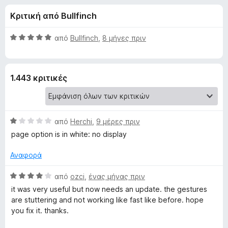
έ
4
τ
Κριτική από Bullfinch
,
ο
ς
5
ς
α
Β
από
Bullfinch
,
8 μήνες πριν
π
γ
π
α
ε
ό
θ
5
μ
ρ
ι
1.443 κριτικές
ο
ι
λ
ή
α
ο
γ
γ
η
Β
τ
από
Herchi
,
9 μέρες πριν
ί
σ
α
α
page option is in white: no display
θ
η
5
ο
μ
α
Αναφορά
ς
ο
π
F
G
λ
Β
ό
από
ozci
,
ένας μήνας πριν
i
ο
α
5
it was very useful but now needs an update. the gestures
r
e
γ
θ
are stuttering and not working like fast like before. hope
e
ί
μ
you fix it. thanks.
f
α
ο
s
1