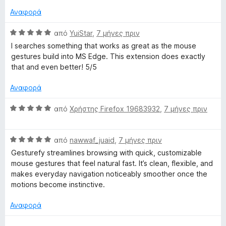
α
ο
γ
5
Αναφορά
λ
ί
α
ο
α
π
Β
από
YuiStar
,
7 μήνες πριν
γ
5
ό
α
I searches something that works as great as the mouse
ί
α
5
θ
gestures build into MS Edge. This extension does exactly
α
π
μ
that and even better! 5/5
5
ό
ο
α
5
λ
Αναφορά
π
ο
ό
γ
Β
από
Χρήστης Firefox 19683932
,
7 μήνες πριν
5
ί
α
α
θ
5
Β
μ
από
nawwaf_juaid
,
7 μήνες πριν
α
α
ο
Gesturefy streamlines browsing with quick, customizable
π
θ
λ
mouse gestures that feel natural fast. It’s clean, flexible, and
ό
μ
ο
makes everyday navigation noticeably smoother once the
5
ο
γ
motions become instinctive.
λ
ί
ο
α
Αναφορά
γ
5
ί
α