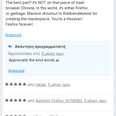
ο
The best part? It’s NOT on that piece of trash
λ
browser Chrome. In this world, it’s either Firefox
ο
or garbage. Massive shoutout to Robbendebiene for
γ
creating this masterpiece. You’re a lifesaver!
ί
Firefox forever!
α
5
Αναφορά
α
π
Απάντηση προγραμματιστή
ό
δημοσιεύτηκε στις
5 μήνες πριν
5
Appreciate the kind words 🙏
Αναφορά
Β
από
nikiub
,
5 μήνες πριν
α
θ
Β
μ
από
Χρήστης Firefox 14158582
,
5 μήνες πριν
α
ο
θ
λ