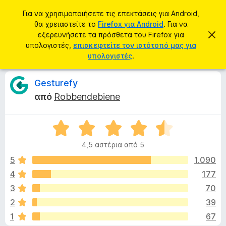
Α
Σύνδεση
Για να χρησιμοποιήσετε τις επεκτάσεις για Android,
ν
θα χρειαστείτε το
Firefox για Android
. Για να
Π
α
εξερευνήσετε τα πρόσθετα του Firefox για
Α
ρ
π
υπολογιστές,
επισκεφτείτε τον ιστότοπό μας για
ζ
ό
ό
υπολογιστές
.
ή
ρ
σ
ρ
τ
ι
θ
Κ
Gesturefy
η
ψ
ε
η
σ
από
Robbendebiene
σ
τ
ρ
η
η
α
μ
ε
Β
π
ι
ί
α
ρ
ω
4,5 αστέρια από 5
θ
σ
ο
τ
η
μ
5
1.090
γ
ς
ο
4
177
ρ
ι
λ
ά
3
70
ο
μ
γ
κ
2
39
ί
μ
1
67
α
α