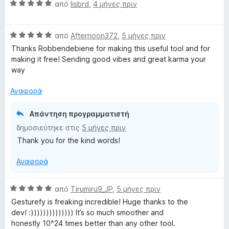
ο
α
π
Β
από
lisbrd
,
4 μήνες πριν
γ
5
ό
α
ί
α
5
θ
α
π
Β
μ
από
Afternoon372
,
5 μήνες πριν
5
ό
α
ο
Thanks Robbendebiene for making this useful tool and for
α
5
θ
λ
making it free! Sending good vibes and great karma your
π
μ
ο
way
ό
ο
γ
5
λ
ί
Αναφορά
ο
α
γ
5
Απάντηση προγραμματιστή
ί
α
δημοσιεύτηκε στις
5 μήνες πριν
α
π
Thank you for the kind words!
5
ό
α
5
Αναφορά
π
ό
5
Β
από
Tirumiru9_JP
,
5 μήνες πριν
α
Gesturefy is freaking incredible! Huge thanks to the
θ
dev! :)))))))))))))) It’s so much smoother and
μ
honestly 10^24 times better than any other tool.