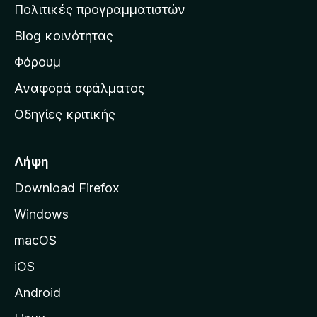
η
Πολιτικές προγραμματιστών
ν
Blog κοινότητας
α
ρ
Φόρουμ
χ
Αναφορά σφάλματος
ι
Οδηγίες κριτικής
κ
ή
σ
Λήψη
ε
Download Firefox
λ
Windows
ί
δ
macOS
α
iOS
τ
η
Android
ς