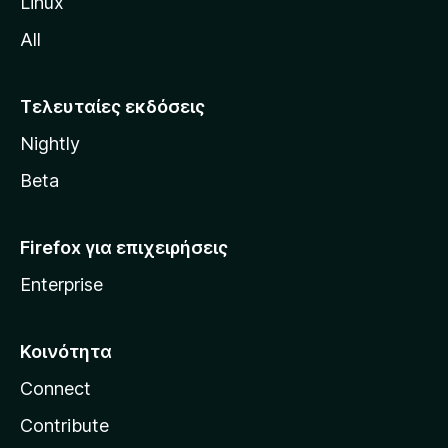
Linux
M
All
o
z
i
Τελευταίες εκδόσεις
l
Nightly
l
a
Beta
Firefox για επιχειρήσεις
Enterprise
Κοινότητα
Connect
Contribute