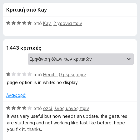
έ
4
τ
Κριτική από Kay
,
ο
ς
5
ς
α
Β
από
Kay
,
2 χρόνια πριν
π
γ
π
α
ε
ό
θ
5
μ
ρ
ι
1.443 κριτικές
ο
ι
λ
ή
α
ο
γ
γ
η
Β
τ
από
Herchi
,
9 μέρες πριν
ί
σ
α
α
page option is in white: no display
θ
η
5
ο
μ
α
Αναφορά
ς
ο
π
F
G
λ
Β
ό
από
ozci
,
ένας μήνας πριν
i
ο
α
5
it was very useful but now needs an update. the gestures
r
e
γ
θ
are stuttering and not working like fast like before. hope
e
ί
μ
you fix it. thanks.
f
α
ο
s
1