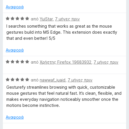
α
ο
γ
5
Αναφορά
λ
ί
α
ο
α
π
Β
από
YuiStar
,
7 μήνες πριν
γ
5
ό
α
I searches something that works as great as the mouse
ί
α
5
θ
gestures build into MS Edge. This extension does exactly
α
π
μ
that and even better! 5/5
5
ό
ο
α
5
λ
Αναφορά
π
ο
ό
γ
Β
από
Χρήστης Firefox 19683932
,
7 μήνες πριν
5
ί
α
α
θ
5
Β
μ
από
nawwaf_juaid
,
7 μήνες πριν
α
α
ο
Gesturefy streamlines browsing with quick, customizable
π
θ
λ
mouse gestures that feel natural fast. It’s clean, flexible, and
ό
μ
ο
makes everyday navigation noticeably smoother once the
5
ο
γ
motions become instinctive.
λ
ί
ο
α
Αναφορά
γ
5
ί
α