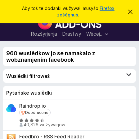
P
Pśizjawiś
Aby toś te dodanki wužywał, musyśo
Firefox
T
y
ześěgnuś
.
o
D
t
ś
o
t
a
e
d
Rozšyrjenja
Drastwy
Wěcej…
ś
n
a
p
o
n
k
960 wuslědkow jo se namakało z
k
a
wobznamjenim facebook
z
i
z
z
a
Wuslědki filtrowaś
c
a
h
F
y
ś
i
Pytańske wuslědki
i
r
ś
Raindrop.io
e
Dopórucone
Dopórucone
f
Z
o
40,826 wužywarjow
4
x
.
Feedbro - RSS Feed Reader
B