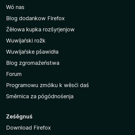
r
y
Wó nas
t
o
Blog dodankow Firefox
w
Źěłowa kupka rozšyrjenjow
e
Wuwijaŕski rožk
m
u
Wuwijaŕske pšawidła
b
Blog zgromaźeństwa
o
k
Forum
o
Programowu zmólku k wěsći daś
j
Směrnica za pógódnośenja
u
M
o
Ześěgnuś
z
Download Firefox
i