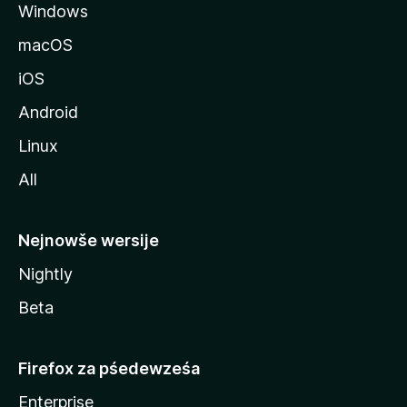
Windows
l
l
macOS
a
iOS
Android
Linux
All
Nejnowše wersije
Nightly
Beta
Firefox za pśedewześa
Enterprise