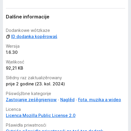
u
Dalšne informacije
Dodankowe wótzkaze
ID dodanka kopěrowaś
Wersija
1.6.30
Wjelikosć
92,21 KB
Slědny raz zaktualizěrowany
prije 2 godine (23. kol. 2024)
Pśiswójźbne kategorije
Zastojanje ześěgnjenjow
Naglěd
Fota, muzika a wideo
Licenca
Licenca Mozilla Public License 2.0
Pšawidła priwatnosći