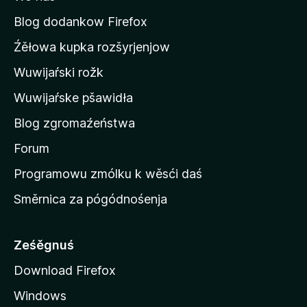
t
o
Blog dodankow Firefox
w
Źěłowa kupka rozšyrjenjow
e
Wuwijaŕski rožk
m
u
Wuwijaŕske pšawidła
b
Blog zgromaźeństwa
o
k
Forum
o
Programowu zmólku k wěsći daś
j
Směrnica za pógódnośenja
u
M
o
Ześěgnuś
z
Download Firefox
i
Windows
l