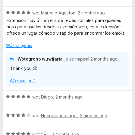
5
p
ó
z
ó
d
Z
5
wót
Marcelo Agoston
,
2 months ago
g
n
5
p
ó
o
Extensión muy útil en era de redes sociales para quienes
z
ó
d
ś
nos gusta usarlas desde su versión web, esta extensión
5
g
n
o
ofrece un lugar cómodo y rápido para encontrar los emojis
p
ó
o
n
ó
d
ś
y
Wóznamjeniś
g
n
o
ó
o
n
Wótegrono wuwijarja
jo se napisał
2 months ago
d
ś
y
Thank you 🤗
n
o
o
n
Wóznamjeniś
ś
y
o
n
Z
wót
Diego
,
2 months ago
y
5
z
Z
5
wót
Necroheadbanger
,
3 months ago
4
p
z
ó
Z
5
wót
VRU
,
3 months ago
g