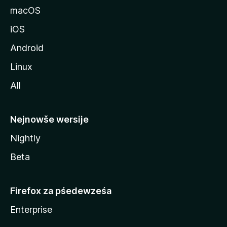
l
macOS
a
iOS
Android
Linux
All
Nejnowše wersije
Nightly
Beta
Firefox za pśedewześa
Enterprise