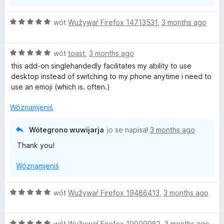
ś
o
Z
wót
Wužywaŕ Firefox 14713531
,
3 months ago
n
5
y
z
Z
5
wót
toast
,
3 months ago
5
p
this add-on singlehandedly facilitates my ability to use
z
ó
desktop instead of switching to my phone anytime i need to
5
g
use an emoji (which is. often.)
p
ó
ó
d
Wóznamjeniś
g
n
ó
o
Wótegrono wuwijarja
jo se napisał
3 months ago
d
ś
Thank you!
n
o
o
n
Wóznamjeniś
ś
y
o
n
Z
wót
Wužywaŕ Firefox 19486413
,
3 months ago
y
5
z
Z
5
wót
Wužywaŕ Firefox 19909082
,
3 months ago