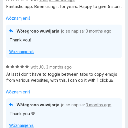
5
p
ó
Fantastic app. Been using it for years. Happy to give 5 stars.
z
ó
d
5
g
n
Wóznamjeniś
p
ó
o
ó
d
ś
Wótegrono wuwijarja
jo se napisał
3 months ago
g
n
o
Thank you!
ó
o
n
d
ś
y
Wóznamjeniś
n
o
o
n
ś
y
Z
wót
JC
,
3 months ago
o
5
At last I don't have to toggle between tabs to copy emojis
n
z
from various websites, with this, I can do it with 1 click 🙏
y
5
p
Wóznamjeniś
ó
g
Wótegrono wuwijarja
jo se napisał
3 months ago
ó
Thank you 💙
d
n
Wóznamjeniś
o