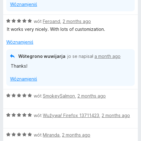
Wóznamjeniś
n
o
o
n
ś
y
Z
wót
Feroand
,
2 months ago
o
5
It works very nicely. With lots of customization.
n
z
y
5
Wóznamjeniś
p
ó
Wótegrono wuwijarja
jo se napisał
a month ago
g
Thanks!
ó
d
Wóznamjeniś
n
o
ś
Z
wót
SmokeySalmon
,
2 months ago
o
5
n
z
y
Z
5
wót
Wužywaŕ Firefox 13711423
,
2 months ago
5
p
z
ó
Z
5
wót
Miranda
,
2 months ago
g