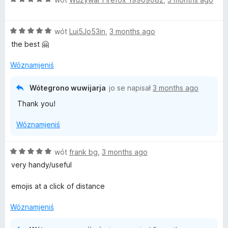
5
p
z
ó
Z
5
wót
Lui5Jo53in
,
3 months ago
g
5
p
ó
the best 🤗
z
ó
d
5
g
n
Wóznamjeniś
p
ó
o
ó
d
ś
Wótegrono wuwijarja
jo se napisał
3 months ago
g
n
o
Thank you!
ó
o
n
d
ś
y
Wóznamjeniś
n
o
o
n
ś
y
Z
wót
frank bg
,
3 months ago
o
5
very handy/useful
n
z
y
5
emojis at a click of distance
p
ó
Wóznamjeniś
g
ó