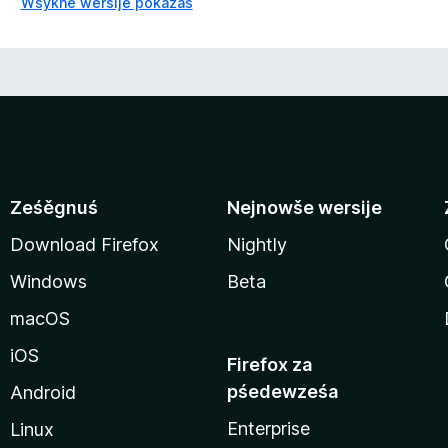
Wšykne wersije pokazaś
Ześěgnuś
Nejnowše wersije
Download Firefox
Nightly
Windows
Beta
macOS
iOS
Firefox za
pśedewześa
Android
Enterprise
Linux