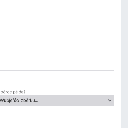
Zběrce pśidaś