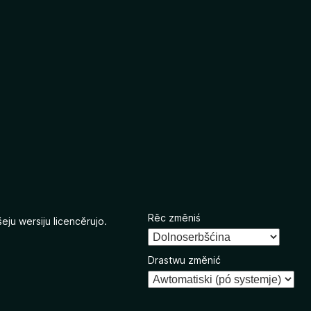
Rěc změniś
eju wersiju licencěrujo.
Drastwu změnić