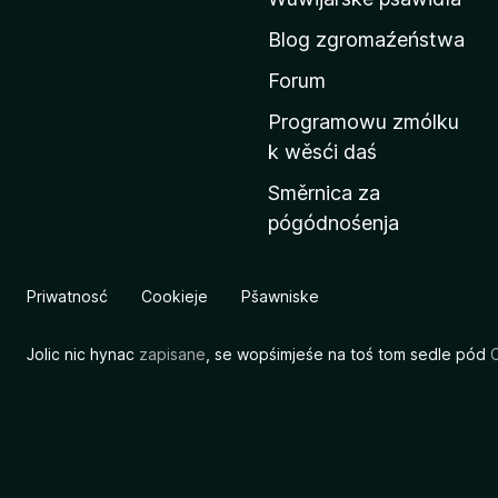
b
Blog zgromaźeństwa
o
k
Forum
o
Programowu zmólku
j
k wěsći daś
u
Směrnica za
M
pógódnośenja
o
z
i
Priwatnosć
Cookieje
Pšawniske
l
l
Jolic nic hynac
zapisane
, se wopśimjeśe na toś tom sedle pód
C
a