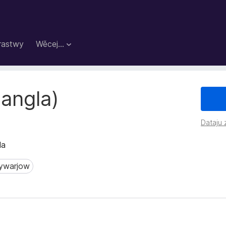
rastwy
Wěcej…
Bangla)
Dataju
la
ywarjow
arjow