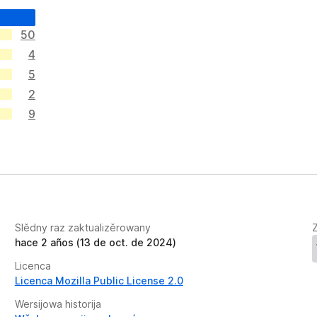
50
4
5
2
9
Slědny raz zaktualizěrowany
hace 2 años (13 de oct. de 2024)
Licenca
Licenca Mozilla Public License 2.0
Wersijowa historija