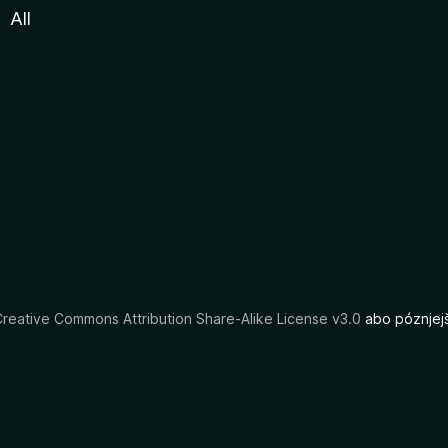
All
reative Commons Attribution Share-Alike License v3.0
abo póznjejš