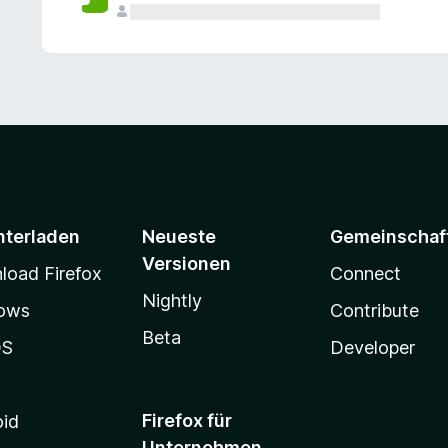
e
n
v
o
r
nterladen
Neueste
Gemeinschaf
Versionen
oad Firefox
Connect
Nightly
ows
Contribute
Beta
OS
Developer
Firefox für
oid
Unternehmen