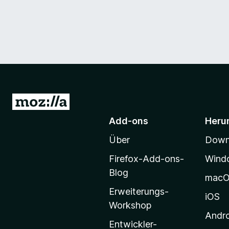
Z
u
Add-ons
Heru
r
Über
Downl
M
o
Firefox-Add-ons-
Wind
z
Blog
mac
i
Erweiterungs-
l
iOS
Workshop
l
Andr
a
Entwickler-