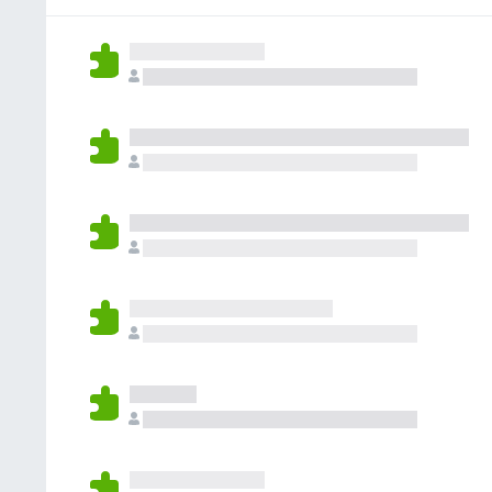
n
c
g
e
r
e
h
e
n
t
B
k
n
v
u
e
e
n
o
n
w
i
o
r
g
e
n
c
e
r
e
h
n
t
B
k
v
u
e
e
o
n
w
i
r
g
e
n
e
r
e
n
t
B
v
u
e
o
n
w
r
g
e
e
r
n
t
v
u
o
n
r
g