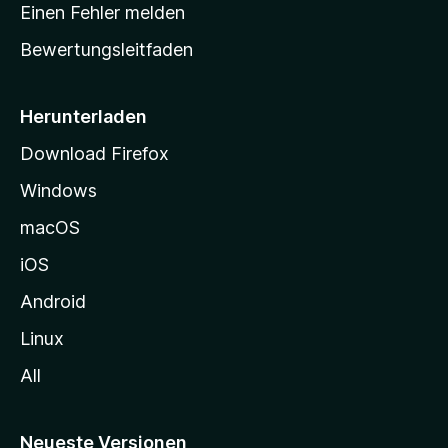
r
r
Einen Fehler melden
g
t
e
Bewertungsleitfaden
s
n
v
e
o
i
Herunterladen
r
t
Download Firefox
e
Windows
g
e
macOS
h
iOS
e
n
Android
Linux
All
Neueste Versionen