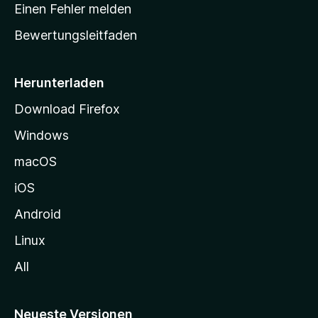
r
r
Einen Fehler melden
g
t
e
Bewertungsleitfaden
s
n
v
e
o
i
Herunterladen
r
t
Download Firefox
e
Windows
g
e
macOS
h
iOS
e
n
Android
Linux
All
Neueste Versionen