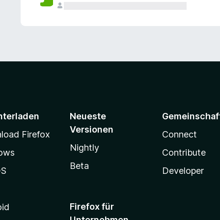
e
n
v
o
r
nterladen
Neueste
Gemeinschaf
Versionen
oad Firefox
Connect
Nightly
ows
Contribute
Beta
OS
Developer
Firefox für
oid
Unternehmen