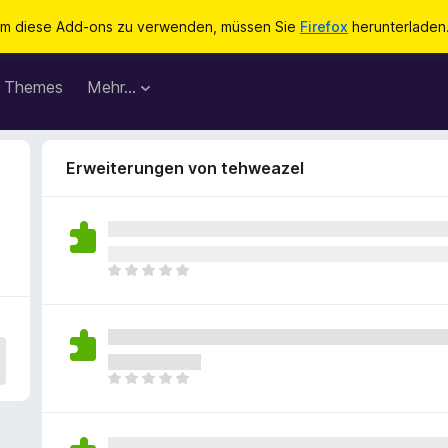
m diese Add-ons zu verwenden, müssen Sie
Firefox
herunterladen
Themes
Mehr…
Erweiterungen von tehweazel
E
s
l
i
e
g
E
e
s
n
l
n
i