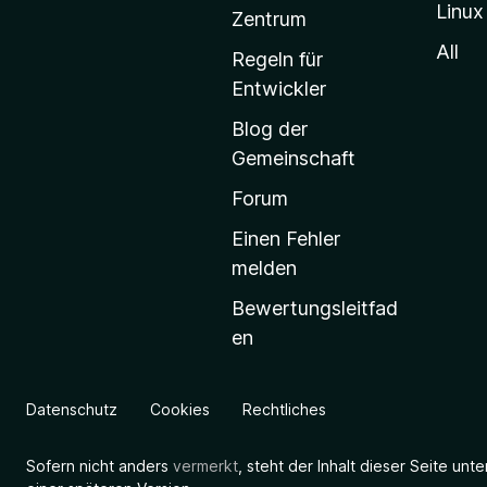
Linux
-
Zentrum
S
All
Regeln für
t
Entwickler
a
Blog der
r
Gemeinschaft
t
s
Forum
e
Einen Fehler
i
melden
t
Bewertungsleitfad
e
en
g
e
h
Datenschutz
Cookies
Rechtliches
e
n
Sofern nicht anders
vermerkt
, steht der Inhalt dieser Seite unt