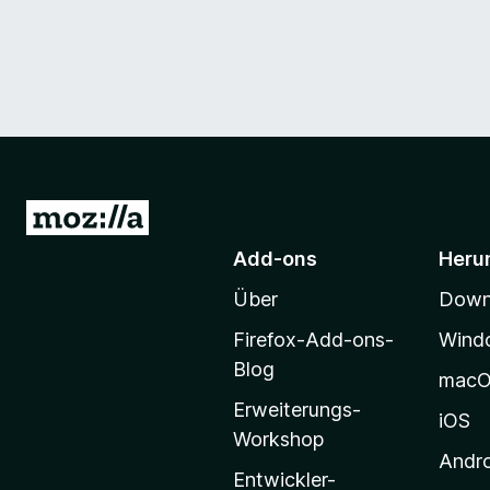
Z
u
Add-ons
Heru
r
Über
Downl
M
o
Firefox-Add-ons-
Wind
z
Blog
mac
i
Erweiterungs-
l
iOS
Workshop
l
Andr
a
Entwickler-