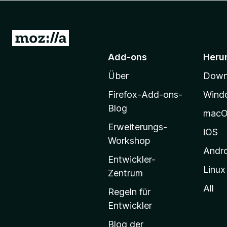
f
o
x
Z
-
u
Add-ons
Heru
B
r
r
Über
Downl
M
o
o
w
Firefox-Add-ons-
Wind
z
s
Blog
mac
e
i
Erweiterungs-
r
l
iOS
Workshop
l
Andr
a
Entwickler-
Linux
-
Zentrum
S
All
Regeln für
t
Entwickler
a
Blog der