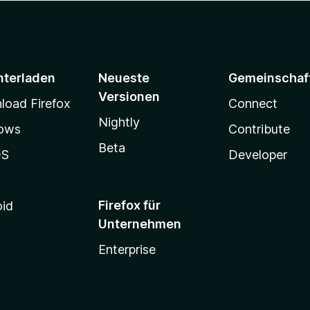
nterladen
Neueste
Gemeinschaf
Versionen
oad Firefox
Connect
Nightly
ows
Contribute
Beta
OS
Developer
Firefox für
oid
Unternehmen
Enterprise