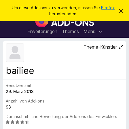
S
Anmelden
Um diese Add-ons zu verwenden, müssen Sie
Firefox
D
u
herunterladen.
i
A
c
e
d
s
h
e
d
Erweiterungen
Themes
Mehr…
e
n
-
H
n
i
o
Theme-Künstler
n
n
w
e
s
i
f
s
bailiee
v
ü
e
r
r
w
Benutzer seit
d
e
29. März 2013
e
r
f
n
Anzahl von Add-ons
e
F
93
n
i
Durchschnittliche Bewertung der Add-ons des Entwicklers
r
B
e
e