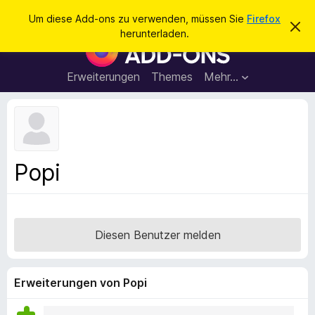
S
Anmelden
Um diese Add-ons zu verwenden, müssen Sie
Firefox
D
u
herunterladen.
i
A
c
e
d
s
h
e
d
Erweiterungen
Themes
Mehr…
e
n
-
H
n
i
o
n
n
w
e
s
i
f
s
Popi
v
ü
e
r
r
w
d
e
e
r
Diesen Benutzer melden
f
n
e
F
n
i
Erweiterungen von Popi
r
e