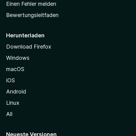
r
r
Einen Fehler melden
g
t
e
Bewertungsleitfaden
s
n
v
e
o
i
Herunterladen
r
t
Download Firefox
e
Windows
g
e
macOS
h
iOS
e
n
Android
Linux
All
Neueste Versionen