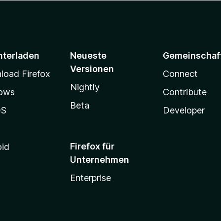
nterladen
Neueste
Gemeinschaf
Versionen
oad Firefox
Connect
Nightly
ows
Contribute
Beta
OS
Developer
Firefox für
oid
Unternehmen
Enterprise