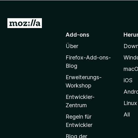
f
o
x
Z
-
u
Add-ons
Heru
B
r
r
Über
Downl
M
o
o
w
Firefox-Add-ons-
Wind
z
s
Blog
mac
e
i
Erweiterungs-
r
l
iOS
Workshop
l
Andr
a
Entwickler-
Linux
-
Zentrum
S
All
Regeln für
t
Entwickler
a
Blog der