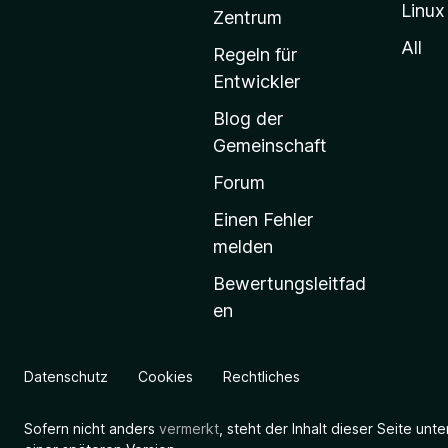
Linux
-
Zentrum
S
All
Regeln für
t
Entwickler
a
Blog der
r
Gemeinschaft
t
s
Forum
e
Einen Fehler
i
melden
t
Bewertungsleitfad
e
en
g
e
h
Datenschutz
Cookies
Rechtliches
e
n
Sofern nicht anders
vermerkt
, steht der Inhalt dieser Seite unt