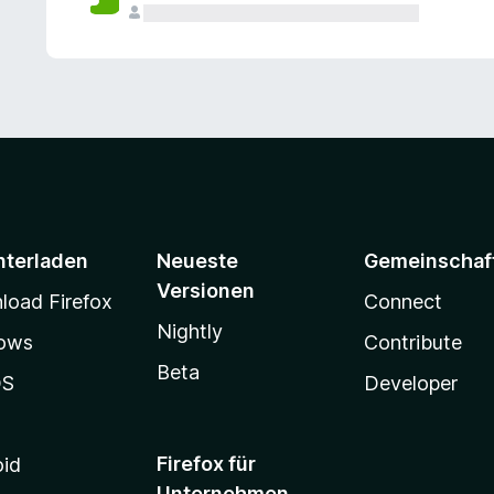
e
n
v
o
r
nterladen
Neueste
Gemeinschaf
Versionen
oad Firefox
Connect
Nightly
ows
Contribute
Beta
OS
Developer
Firefox für
oid
Unternehmen