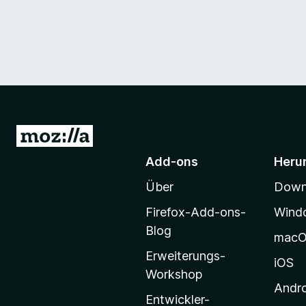
Z
u
Add-ons
Heru
r
Über
Downl
M
o
Firefox-Add-ons-
Wind
z
Blog
mac
i
Erweiterungs-
l
iOS
Workshop
l
Andr
a
Entwickler-