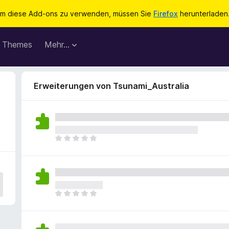
m diese Add-ons zu verwenden, müssen Sie
Firefox
herunterladen
Themes
Mehr…
Erweiterungen von Tsunami_Australia
E
s
l
i
e
g
E
e
s
n
l
n
i