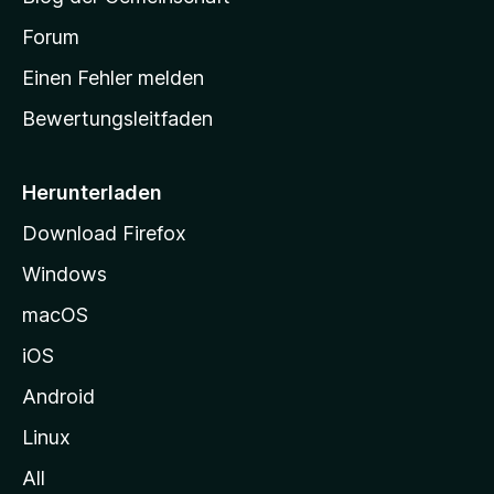
t
t
v
a
Forum
u
o
n
r
r
Einen Fehler melden
g
t
e
Bewertungsleitfaden
s
n
v
e
o
i
Herunterladen
r
t
Download Firefox
e
Windows
g
e
macOS
h
iOS
e
n
Android
Linux
All