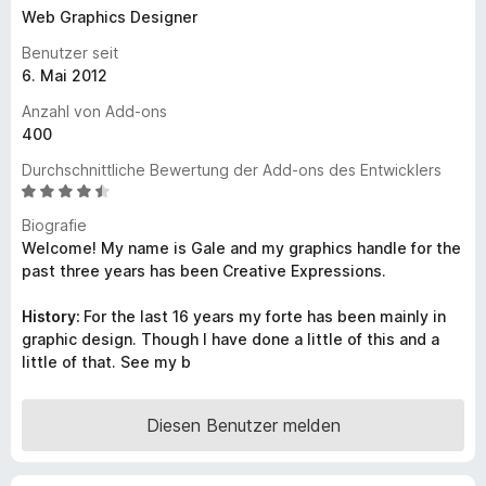
Web Graphics Designer
f
o
Benutzer seit
x
6. Mai 2012
-
Anzahl von Add-ons
B
400
r
Durchschnittliche Bewertung der Add-ons des Entwicklers
o
B
w
e
Biografie
s
w
Welcome! My name is Gale and my graphics handle for the
e
e
past three years has been Creative Expressions.
r
r
t
History:
For the last 16 years my forte has been mainly in
e
graphic design. Though I have done a little of this and a
t
little of that. See my b
m
i
t
Diesen Benutzer melden
4
,