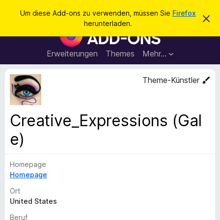
S
Anmelden
Um diese Add-ons zu verwenden, müssen Sie
Firefox
D
u
herunterladen.
i
A
c
e
d
s
h
e
d
Erweiterungen
Themes
Mehr…
e
n
-
H
n
i
o
Theme-Künstler
n
n
w
e
s
i
f
s
Creative_Expressions (Gal
v
ü
e
e)
r
r
w
d
e
e
r
Homepage
f
n
Homepage
e
F
n
Ort
i
United States
r
e
Beruf