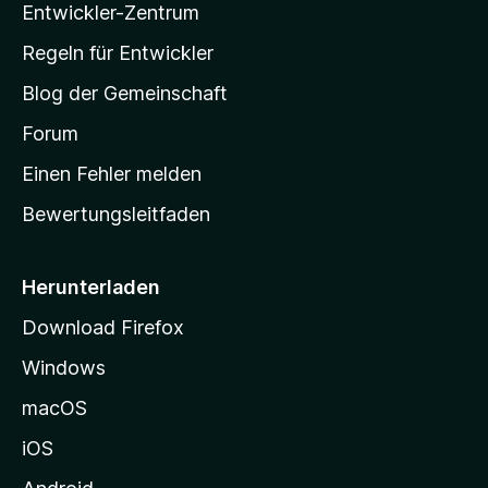
u
Entwickler-Zentrum
o
a
e
n
r
w
-
g
Regeln für Entwickler
e
S
e
r
Blog der Gemeinschaft
n
t
t
v
a
Forum
u
o
n
r
r
Einen Fehler melden
g
t
e
Bewertungsleitfaden
s
n
v
e
o
i
Herunterladen
r
t
Download Firefox
e
Windows
g
e
macOS
h
iOS
e
n