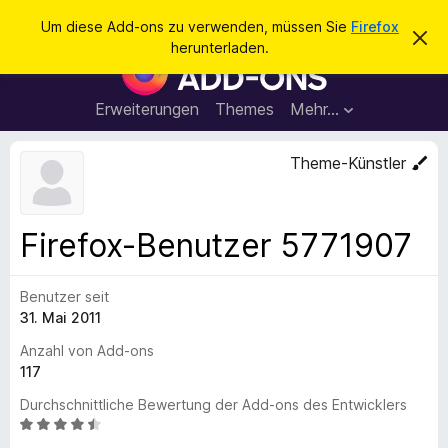
S
Anmelden
Um diese Add-ons zu verwenden, müssen Sie
Firefox
D
u
herunterladen.
i
A
c
e
d
s
h
e
d
Erweiterungen
Themes
Mehr…
e
n
-
H
n
i
o
Theme-Künstler
n
n
w
e
s
i
f
s
Firefox-Benutzer 5771907
v
ü
e
r
r
w
Benutzer seit
d
e
31. Mai 2011
e
r
f
n
Anzahl von Add-ons
e
F
117
n
i
Durchschnittliche Bewertung der Add-ons des Entwicklers
r
B
e
e