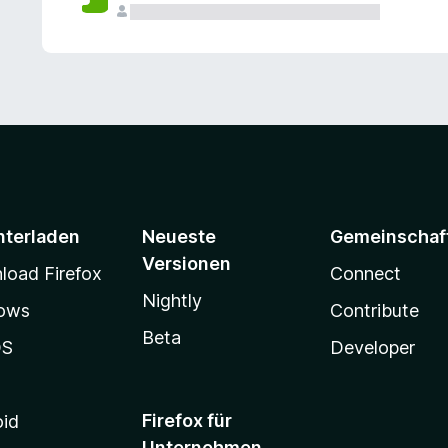
e
n
v
o
r
nterladen
Neueste
Gemeinschaf
Versionen
oad Firefox
Connect
Nightly
ows
Contribute
Beta
OS
Developer
Firefox für
oid
Unternehmen