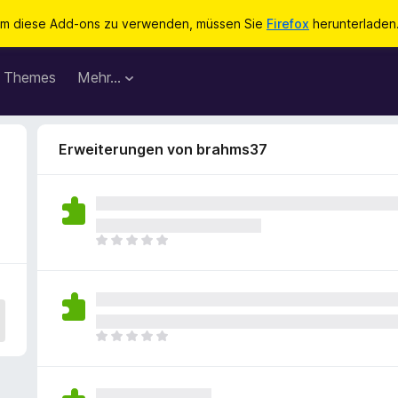
m diese Add-ons zu verwenden, müssen Sie
Firefox
herunterladen
Themes
Mehr…
Erweiterungen von brahms37
E
s
l
i
e
g
E
e
s
n
l
n
i