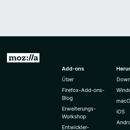
Z
u
Add-ons
Heru
r
Über
Downl
M
o
Firefox-Add-ons-
Wind
z
Blog
mac
i
Erweiterungs-
l
iOS
Workshop
l
Andr
a
Entwickler-