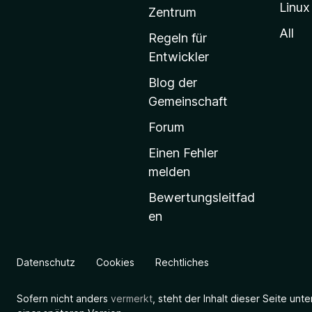
Linux
-
Zentrum
S
All
Regeln für
t
Entwickler
a
Blog der
r
Gemeinschaft
t
s
Forum
e
Einen Fehler
i
melden
t
Bewertungsleitfad
e
en
g
e
h
Datenschutz
Cookies
Rechtliches
e
n
Sofern nicht anders
vermerkt
, steht der Inhalt dieser Seite unt