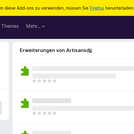
m diese Add-ons zu verwenden, müssen Sie
Firefox
herunterladen
Themes
Mehr…
Erweiterungen von Artisansdjj
E
s
l
i
e
g
E
e
s
n
l
n
i