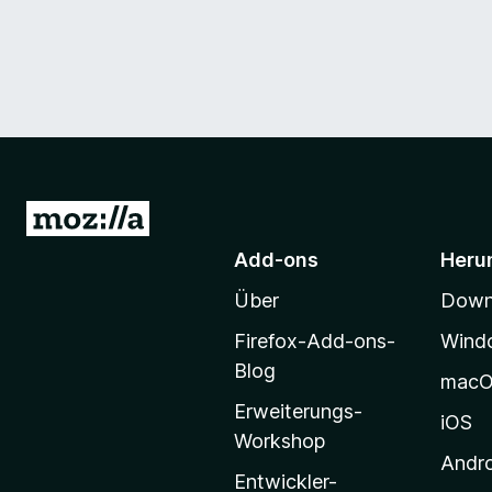
Z
u
Add-ons
Heru
r
Über
Downl
M
o
Firefox-Add-ons-
Wind
z
Blog
mac
i
Erweiterungs-
l
iOS
Workshop
l
Andr
a
Entwickler-