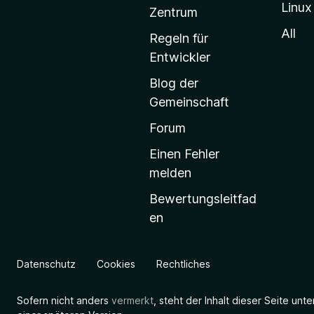
Linux
-
Zentrum
S
All
Regeln für
t
Entwickler
a
Blog der
r
Gemeinschaft
t
s
Forum
e
Einen Fehler
i
melden
t
Bewertungsleitfad
e
en
g
e
h
Datenschutz
Cookies
Rechtliches
e
n
Sofern nicht anders
vermerkt
, steht der Inhalt dieser Seite unt