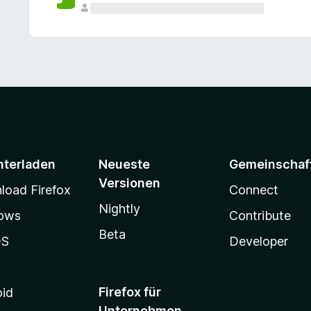
e
n
v
o
r
nterladen
Neueste
Gemeinschaf
Versionen
oad Firefox
Connect
Nightly
ows
Contribute
Beta
OS
Developer
Firefox für
oid
Unternehmen