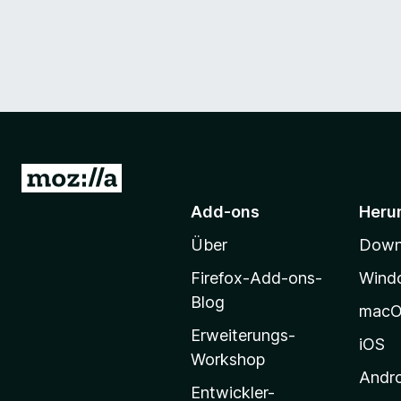
Z
u
Add-ons
Heru
r
Über
Downl
M
o
Firefox-Add-ons-
Wind
z
Blog
mac
i
Erweiterungs-
l
iOS
Workshop
l
Andr
a
Entwickler-