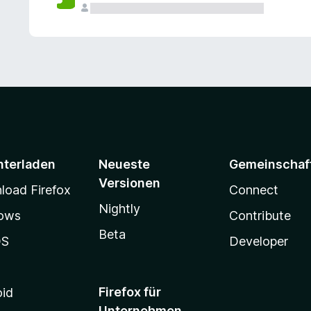
e
n
v
o
r
nterladen
Neueste
Gemeinschaf
Versionen
oad Firefox
Connect
Nightly
ows
Contribute
Beta
OS
Developer
Firefox für
oid
Unternehmen