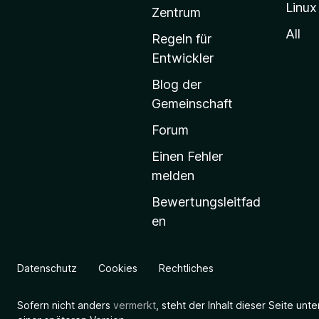
Linux
-
Zentrum
S
All
Regeln für
t
Entwickler
a
Blog der
r
Gemeinschaft
t
s
Forum
e
Einen Fehler
i
melden
t
Bewertungsleitfad
e
en
g
e
h
Datenschutz
Cookies
Rechtliches
e
n
Sofern nicht anders
vermerkt
, steht der Inhalt dieser Seite unt