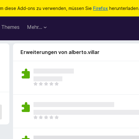
m diese Add-ons zu verwenden, müssen Sie
Firefox
herunterladen
Themes
Mehr…
Erweiterungen von alberto.villar
E
s
l
i
e
g
E
e
s
n
l
n
i