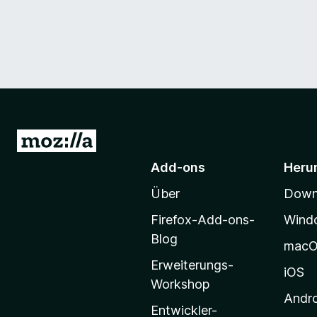
Z
u
Add-ons
Heru
r
Über
Downl
M
o
Firefox-Add-ons-
Wind
z
Blog
mac
i
Erweiterungs-
l
iOS
Workshop
l
Andr
a
Entwickler-