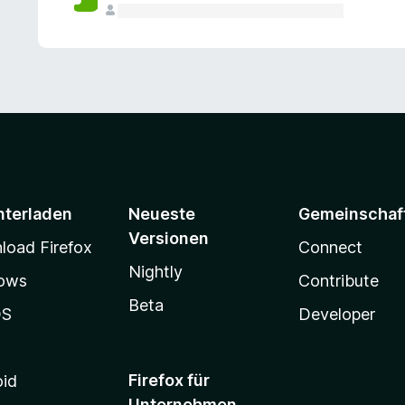
e
n
v
o
r
nterladen
Neueste
Gemeinschaf
Versionen
oad Firefox
Connect
Nightly
ows
Contribute
Beta
OS
Developer
Firefox für
oid
Unternehmen