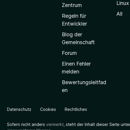
Linux
-
Zentrum
S
All
Regeln für
t
Entwickler
a
Blog der
r
Gemeinschaft
t
s
Forum
e
Einen Fehler
i
melden
t
Bewertungsleitfad
e
en
g
e
h
Datenschutz
Cookies
Rechtliches
e
n
Sofern nicht anders
vermerkt
, steht der Inhalt dieser Seite unt