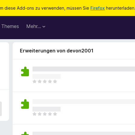
m diese Add-ons zu verwenden, müssen Sie
Firefox
herunterladen
Themes
Mehr…
Erweiterungen von devon2001
E
s
l
i
e
g
E
e
s
n
l
n
i