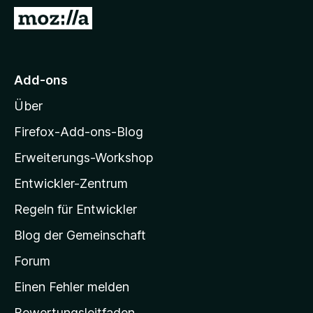
f
Z
o
u
x
r
-
M
Add-ons
B
o
r
Über
z
o
i
w
Firefox-Add-ons-Blog
s
l
Erweiterungs-Workshop
e
l
r
Entwickler-Zentrum
a
-
Regeln für Entwickler
S
Blog der Gemeinschaft
t
a
Forum
r
Einen Fehler melden
t
Bewertungsleitfaden