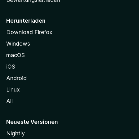
s
e
i
Herunterladen
t
Download Firefox
e
Windows
g
e
macOS
h
iOS
e
n
Android
Linux
All
Neueste Versionen
Nightly