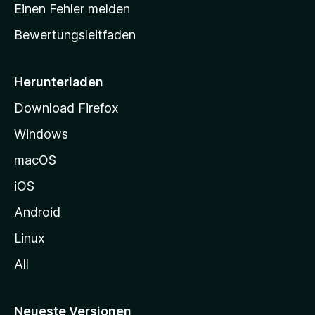
r
r
Einen Fehler melden
g
t
e
Bewertungsleitfaden
s
n
v
e
o
i
Herunterladen
r
t
Download Firefox
e
Windows
g
e
macOS
h
iOS
e
n
Android
Linux
All
Neueste Versionen