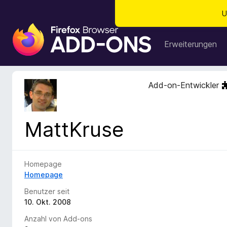
U
A
d
Erweiterungen
d
-
o
Add-on-Entwickler
n
s
f
MattKruse
ü
r
d
e
Homepage
n
Homepage
F
Benutzer seit
i
10. Okt. 2008
r
Anzahl von Add-ons
e