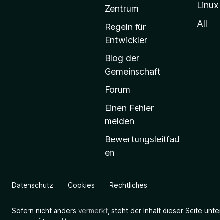
Linux
-
Zentrum
S
All
Regeln für
t
Entwickler
a
Blog der
r
Gemeinschaft
t
s
Forum
e
Einen Fehler
i
melden
t
Bewertungsleitfad
e
en
g
e
h
Datenschutz
Cookies
Rechtliches
e
n
Sofern nicht anders
vermerkt
, steht der Inhalt dieser Seite unt