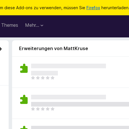
m diese Add-ons zu verwenden, müssen Sie
Firefox
herunterladen
Themes
Mehr…
Erweiterungen von MattKruse
E
s
l
i
e
g
E
e
s
n
l
n
i