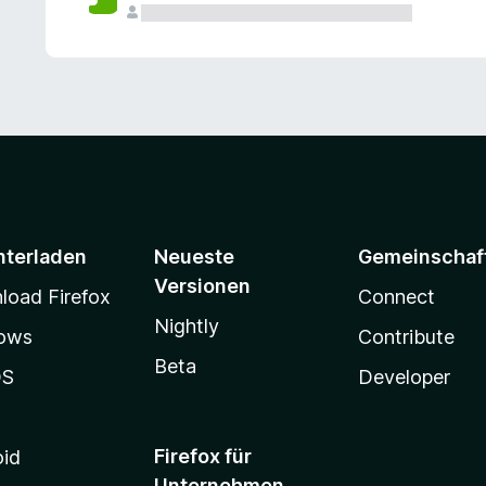
e
n
v
o
r
nterladen
Neueste
Gemeinschaf
Versionen
oad Firefox
Connect
Nightly
ows
Contribute
Beta
OS
Developer
Firefox für
oid
Unternehmen