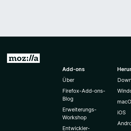
Z
u
Add-ons
Heru
r
Über
Downl
M
o
Firefox-Add-ons-
Wind
z
Blog
mac
i
Erweiterungs-
l
iOS
Workshop
l
Andr
a
Entwickler-