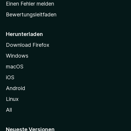
r
r
Einen Fehler melden
g
t
e
Bewertungsleitfaden
s
n
v
e
o
i
Herunterladen
r
t
Download Firefox
e
Windows
g
e
macOS
h
iOS
e
n
Android
Linux
All
Neueste Versionen