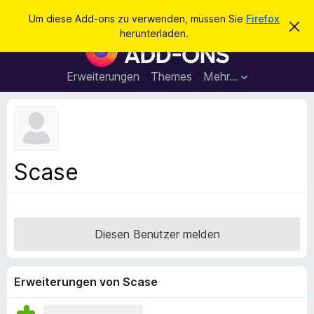
S
Anmelden
Um diese Add-ons zu verwenden, müssen Sie
Firefox
D
u
herunterladen.
i
A
c
e
d
s
h
e
d
Erweiterungen
Themes
Mehr…
e
n
-
H
n
i
o
n
n
w
e
s
i
f
s
Scase
v
ü
e
r
r
w
d
e
e
r
Diesen Benutzer melden
f
n
e
F
n
i
Erweiterungen von Scase
r
e