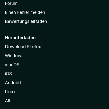
v
a
Forum
u
o
n
r
r
Einen Fehler melden
g
t
e
Bewertungsleitfaden
s
n
v
e
o
i
Herunterladen
r
t
Download Firefox
e
Windows
g
e
macOS
h
iOS
e
n
Android
Linux
All