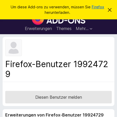
S
Anmelden
Um diese Add-ons zu verwenden, müssen Sie
Firefox
D
u
herunterladen.
i
A
c
e
d
s
h
e
d
Erweiterungen
Themes
Mehr…
e
n
-
H
n
i
o
n
n
w
e
s
i
f
s
Firefox-Benutzer 1992472
v
ü
e
9
r
r
w
d
e
e
r
f
n
e
F
Diesen Benutzer melden
n
i
r
Erweiterungen von Firefox-Benutzer 19924729
e