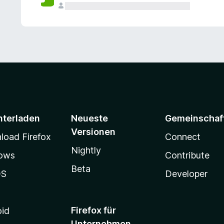
e
n
v
o
r
nterladen
Neueste
Gemeinschaf
Versionen
oad Firefox
Connect
Nightly
ows
Contribute
Beta
OS
Developer
Firefox für
oid
Unternehmen