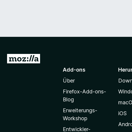
Z
u
Add-ons
Heru
r
Über
Downl
M
o
Firefox-Add-ons-
Wind
z
Blog
mac
i
Erweiterungs-
l
iOS
Workshop
l
Andr
a
Entwickler-