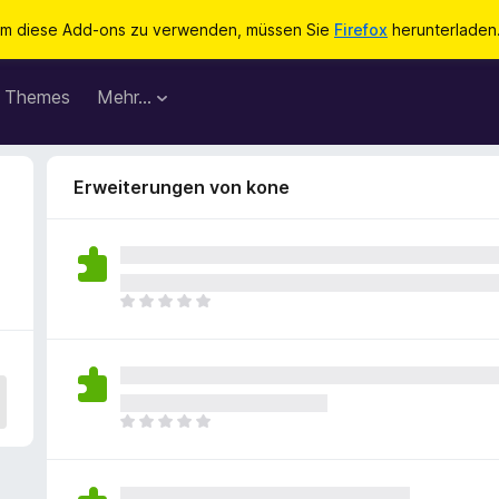
m diese Add-ons zu verwenden, müssen Sie
Firefox
herunterladen
Themes
Mehr…
Erweiterungen von kone
E
s
l
i
e
g
E
e
s
n
l
n
i