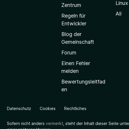
Linux
-
Zentrum
S
All
Regeln für
t
Entwickler
a
Blog der
r
Gemeinschaft
t
s
Forum
e
Einen Fehler
i
melden
t
Bewertungsleitfad
e
en
g
e
h
Datenschutz
Cookies
Rechtliches
e
n
Sofern nicht anders
vermerkt
, steht der Inhalt dieser Seite unt