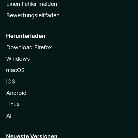
r
r
Einen Fehler melden
g
t
e
Bewertungsleitfaden
s
n
v
e
o
i
Herunterladen
r
t
Download Firefox
e
Windows
g
e
macOS
h
iOS
e
n
Android
Linux
All
Neueste Versionen