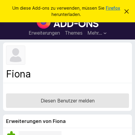
S
Anmelden
Um diese Add-ons zu verwenden, müssen Sie
Firefox
D
u
herunterladen.
i
A
c
e
d
s
h
e
d
Erweiterungen
Themes
Mehr…
e
n
-
H
n
i
o
n
n
w
e
s
i
f
s
Fiona
v
ü
e
r
r
w
d
e
e
r
Diesen Benutzer melden
f
n
e
F
n
i
Erweiterungen von Fiona
r
e