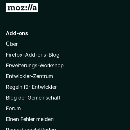
f
Z
o
u
x
r
-
M
Add-ons
B
o
r
Über
z
o
i
w
Firefox-Add-ons-Blog
s
l
Erweiterungs-Workshop
e
l
r
Entwickler-Zentrum
a
-
Regeln für Entwickler
S
Blog der Gemeinschaft
t
a
Forum
r
Einen Fehler melden
t
Bewertungsleitfaden