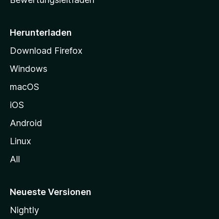
s
e
i
Herunterladen
t
Download Firefox
e
Windows
g
e
macOS
h
iOS
e
n
Android
Linux
All
Neueste Versionen
Nightly