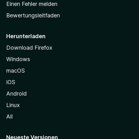
r
r
Einen Fehler melden
g
t
e
Bewertungsleitfaden
s
n
v
e
o
i
Herunterladen
r
t
Download Firefox
e
Windows
g
e
macOS
h
iOS
e
n
Android
Linux
All
Neueste Versionen