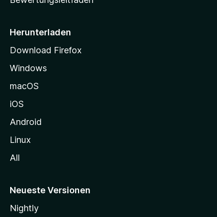
s
e
i
Herunterladen
t
Download Firefox
e
Windows
g
e
macOS
h
iOS
e
n
Android
Linux
All
Neueste Versionen
Nightly