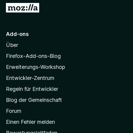
f
Z
o
u
x
r
-
M
Add-ons
B
o
r
Über
z
o
i
w
Firefox-Add-ons-Blog
s
l
Erweiterungs-Workshop
e
l
r
Entwickler-Zentrum
a
-
Regeln für Entwickler
S
Blog der Gemeinschaft
t
a
Forum
r
Einen Fehler melden
t
Bewertungsleitfaden