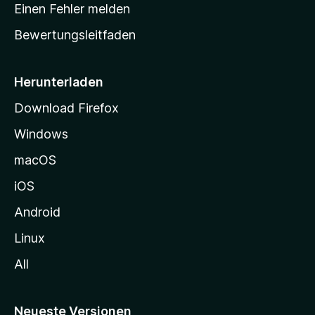
r
r
Einen Fehler melden
g
t
e
Bewertungsleitfaden
s
n
v
e
o
i
Herunterladen
r
t
Download Firefox
e
Windows
g
e
macOS
h
iOS
e
n
Android
Linux
All
Neueste Versionen