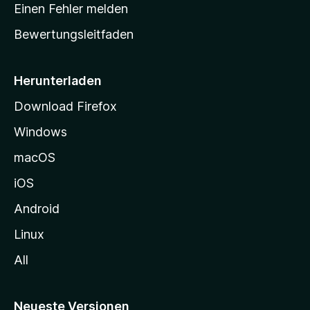
r
r
Einen Fehler melden
g
t
e
Bewertungsleitfaden
s
n
v
e
o
i
Herunterladen
r
t
Download Firefox
e
Windows
g
e
macOS
h
iOS
e
n
Android
Linux
All
Neueste Versionen