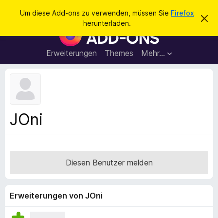
S
Anmelden
Um diese Add-ons zu verwenden, müssen Sie
Firefox
D
u
herunterladen.
i
A
c
e
d
s
h
e
d
Erweiterungen
Themes
Mehr…
e
n
-
H
n
i
o
n
n
w
e
s
i
f
s
JOni
v
ü
e
r
r
w
d
e
e
r
Diesen Benutzer melden
f
n
e
F
n
i
Erweiterungen von JOni
r
e