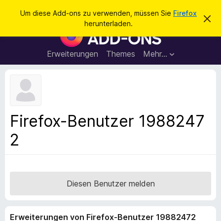
S
Anmelden
Um diese Add-ons zu verwenden, müssen Sie
Firefox
D
u
herunterladen.
i
A
c
e
d
s
h
e
d
Erweiterungen
Themes
Mehr…
e
n
-
H
n
i
o
n
n
w
e
s
i
f
s
Firefox-Benutzer 1988247
v
ü
e
2
r
r
w
d
e
e
r
f
n
e
F
Diesen Benutzer melden
n
i
r
Erweiterungen von Firefox-Benutzer 19882472
e