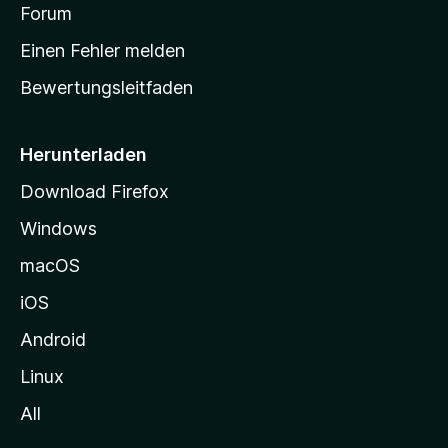
v
a
Forum
u
o
n
r
r
Einen Fehler melden
g
t
e
Bewertungsleitfaden
s
n
v
e
o
i
Herunterladen
r
t
Download Firefox
e
Windows
g
e
macOS
h
iOS
e
n
Android
Linux
All