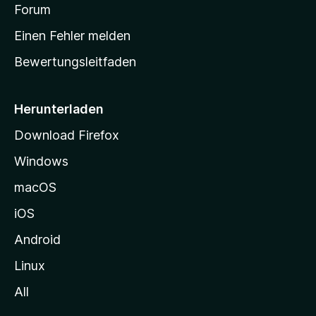
v
a
Forum
u
o
n
r
r
Einen Fehler melden
g
t
e
Bewertungsleitfaden
s
n
v
e
o
i
Herunterladen
r
t
Download Firefox
e
Windows
g
e
macOS
h
iOS
e
n
Android
Linux
All