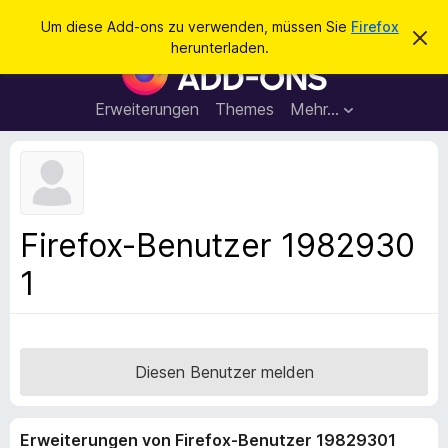
S
Anmelden
Um diese Add-ons zu verwenden, müssen Sie
Firefox
D
u
herunterladen.
i
A
c
e
d
s
h
e
d
Erweiterungen
Themes
Mehr…
e
n
-
H
n
i
o
n
n
w
e
s
i
f
s
Firefox-Benutzer 1982930
v
ü
e
1
r
r
w
d
e
e
r
f
n
e
F
Diesen Benutzer melden
n
i
r
Erweiterungen von Firefox-Benutzer 19829301
e