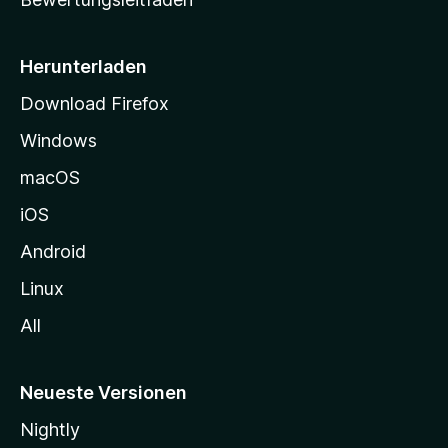
s
e
i
Herunterladen
t
Download Firefox
e
Windows
g
e
macOS
h
iOS
e
n
Android
Linux
All
Neueste Versionen
Nightly