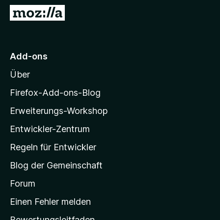
f
Z
o
u
x
r
-
M
Add-ons
B
o
r
Über
z
o
i
w
Firefox-Add-ons-Blog
s
l
Erweiterungs-Workshop
e
l
r
Entwickler-Zentrum
a
-
Regeln für Entwickler
S
Blog der Gemeinschaft
t
a
Forum
r
Einen Fehler melden
t
Bewertungsleitfaden