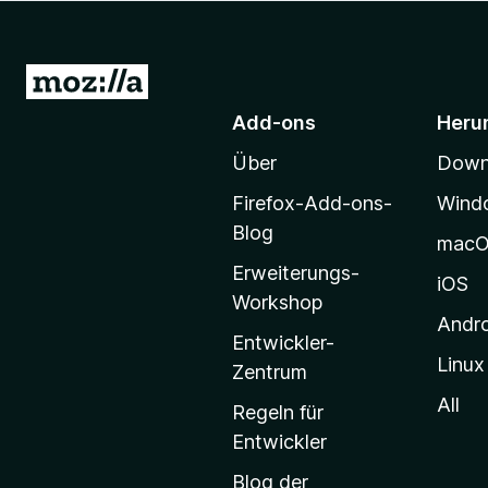
f
o
x
Z
-
u
Add-ons
Heru
B
r
r
Über
Downl
M
o
o
w
Firefox-Add-ons-
Wind
z
s
Blog
mac
e
i
Erweiterungs-
r
l
iOS
Workshop
l
Andr
a
Entwickler-
Linux
-
Zentrum
S
All
Regeln für
t
Entwickler
a
Blog der