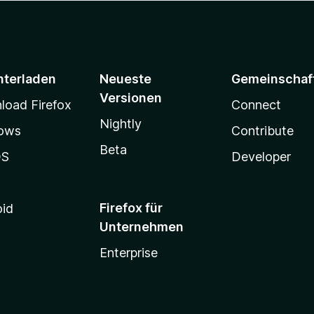
nterladen
Neueste
Gemeinschaf
Versionen
oad Firefox
Connect
Nightly
ows
Contribute
Beta
OS
Developer
Firefox für
oid
Unternehmen
Enterprise