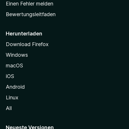
r
r
Einen Fehler melden
g
t
e
Bewertungsleitfaden
s
n
v
e
o
i
Herunterladen
r
t
Download Firefox
e
Windows
g
e
macOS
h
iOS
e
n
Android
Linux
All
Neueste Versionen