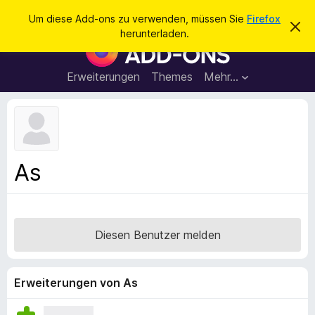
S
Anmelden
Um diese Add-ons zu verwenden, müssen Sie
Firefox
D
u
herunterladen.
i
A
c
e
d
s
h
e
d
Erweiterungen
Themes
Mehr…
e
n
-
H
n
i
o
n
n
w
e
s
i
f
s
As
v
ü
e
r
r
w
d
e
e
r
Diesen Benutzer melden
f
n
e
F
n
i
Erweiterungen von As
r
e