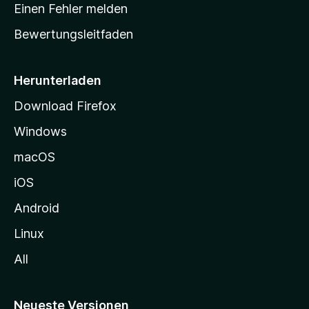
r
r
Einen Fehler melden
g
t
e
Bewertungsleitfaden
s
n
v
e
o
i
Herunterladen
r
t
Download Firefox
e
Windows
g
e
macOS
h
iOS
e
n
Android
Linux
All
Neueste Versionen