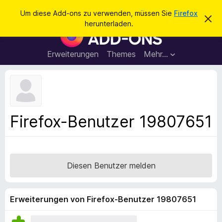
S
Anmelden
Um diese Add-ons zu verwenden, müssen Sie
Firefox
D
u
herunterladen.
i
A
c
e
d
s
h
e
d
Erweiterungen
Themes
Mehr…
e
n
-
H
n
i
o
n
n
w
e
s
i
f
s
Firefox-Benutzer 19807651
v
ü
e
r
r
w
d
e
e
r
Diesen Benutzer melden
f
n
e
F
n
i
Erweiterungen von Firefox-Benutzer 19807651
r
e