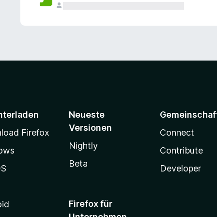
e
n
v
o
r
nterladen
Neueste
Gemeinschaf
Versionen
oad Firefox
Connect
Nightly
ows
Contribute
Beta
OS
Developer
Firefox für
oid
Unternehmen