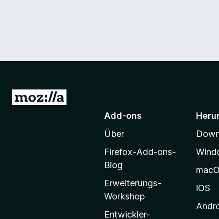
Z
u
Add-ons
Heru
r
Über
Downl
M
o
Firefox-Add-ons-
Wind
z
Blog
mac
i
Erweiterungs-
l
iOS
Workshop
l
Andr
a
Entwickler-