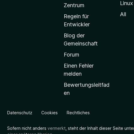
Linux
-
Zentrum
S
All
Regeln für
t
Entwickler
a
Blog der
r
Gemeinschaft
t
s
Forum
e
Einen Fehler
i
melden
t
Bewertungsleitfad
e
en
g
e
h
Datenschutz
Cookies
Rechtliches
e
n
Sofern nicht anders
vermerkt
, steht der Inhalt dieser Seite unt