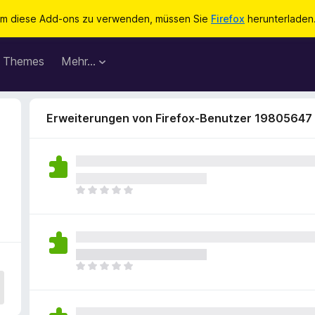
m diese Add-ons zu verwenden, müssen Sie
Firefox
herunterladen
Themes
Mehr…
Erweiterungen von Firefox-Benutzer 19805647
E
s
l
i
e
g
E
e
s
n
l
n
i