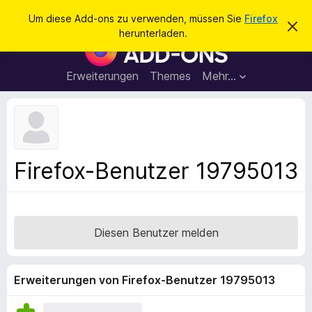
S
Anmelden
Um diese Add-ons zu verwenden, müssen Sie
Firefox
D
u
herunterladen.
i
A
c
e
d
s
h
e
d
Erweiterungen
Themes
Mehr…
e
n
-
H
n
i
o
n
n
w
e
s
i
f
s
Firefox-Benutzer 19795013
v
ü
e
r
r
w
d
e
e
r
Diesen Benutzer melden
f
n
e
F
n
i
Erweiterungen von Firefox-Benutzer 19795013
r
e