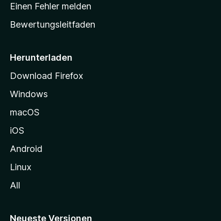
r
r
Einen Fehler melden
g
t
e
Bewertungsleitfaden
s
n
v
e
o
i
Herunterladen
r
t
Download Firefox
e
Windows
g
e
macOS
h
iOS
e
n
Android
Linux
All
Neueste Versionen