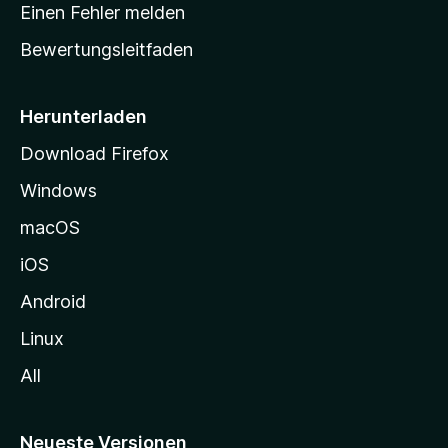
r
r
Einen Fehler melden
g
t
e
Bewertungsleitfaden
s
n
v
e
o
i
Herunterladen
r
t
Download Firefox
e
Windows
g
e
macOS
h
iOS
e
n
Android
Linux
All
Neueste Versionen