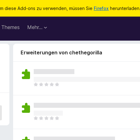
m diese Add-ons zu verwenden, müssen Sie
Firefox
herunterladen
Themes
Mehr…
Erweiterungen von chethegorilla
E
s
l
i
e
g
E
e
s
n
l
n
i