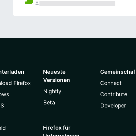
e
n
v
o
r
nterladen
Neueste
Gemeinschaf
Versionen
oad Firefox
Connect
Nightly
ows
Contribute
Beta
OS
Developer
Firefox für
oid
Unternehmen