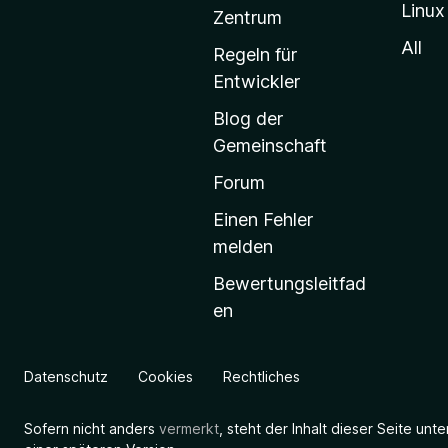
Linux
-
Zentrum
S
All
Regeln für
t
Entwickler
a
Blog der
r
Gemeinschaft
t
s
Forum
e
Einen Fehler
i
melden
t
Bewertungsleitfad
e
en
g
e
h
Datenschutz
Cookies
Rechtliches
e
n
Sofern nicht anders
vermerkt
, steht der Inhalt dieser Seite unt