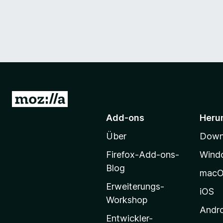
Z
u
Add-ons
Heru
r
Über
Downl
M
o
Firefox-Add-ons-
Wind
z
Blog
mac
i
Erweiterungs-
l
iOS
Workshop
l
Andr
a
Entwickler-