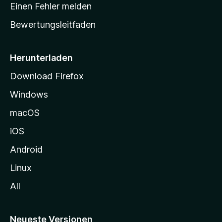
r
r
Einen Fehler melden
g
t
e
Bewertungsleitfaden
s
n
v
e
o
i
Herunterladen
r
t
Download Firefox
e
Windows
g
e
macOS
h
iOS
e
n
Android
Linux
All
Neueste Versionen