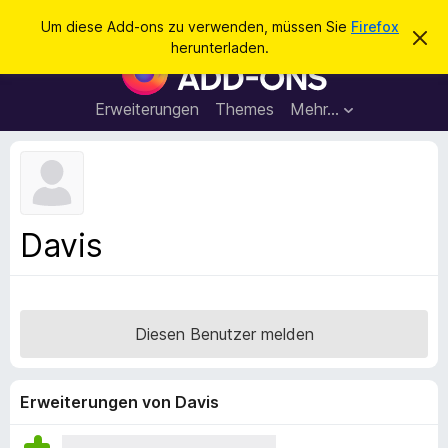
S
Anmelden
Um diese Add-ons zu verwenden, müssen Sie
Firefox
D
u
herunterladen.
i
A
c
e
d
s
h
e
d
Erweiterungen
Themes
Mehr…
e
n
-
H
n
i
o
n
n
w
e
s
i
f
s
Davis
v
ü
e
r
r
w
d
e
e
r
Diesen Benutzer melden
f
n
e
F
n
i
Erweiterungen von Davis
r
e