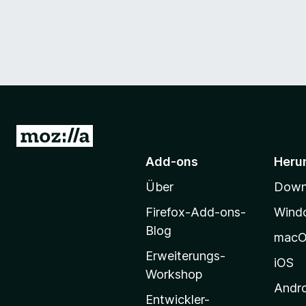
Z
u
Add-ons
Heru
r
Über
Downl
M
o
Firefox-Add-ons-
Wind
z
Blog
mac
i
Erweiterungs-
l
iOS
Workshop
l
Andr
a
Entwickler-