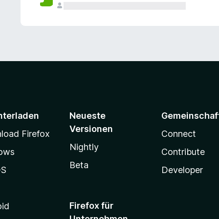
e
n
v
o
r
nterladen
Neueste
Gemeinschaf
Versionen
oad Firefox
Connect
Nightly
ows
Contribute
Beta
OS
Developer
Firefox für
oid
Unternehmen