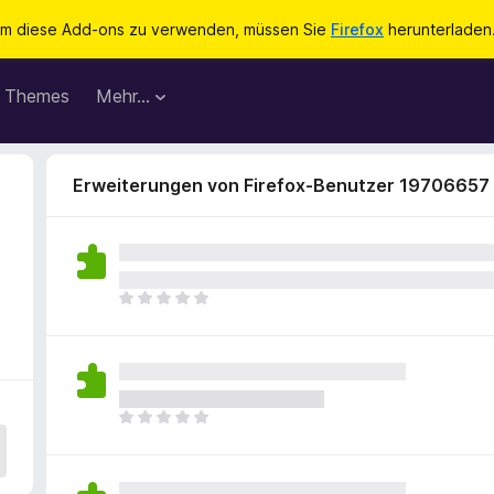
m diese Add-ons zu verwenden, müssen Sie
Firefox
herunterladen
Themes
Mehr…
Erweiterungen von Firefox-Benutzer 19706657
E
s
l
i
e
g
E
e
s
n
l
n
i