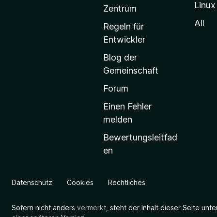
Linux
-
Zentrum
S
All
Regeln für
t
Entwickler
a
Blog der
r
Gemeinschaft
t
s
Forum
e
Einen Fehler
i
melden
t
Bewertungsleitfad
e
en
g
e
h
Datenschutz
Cookies
Rechtliches
e
n
Sofern nicht anders
vermerkt
, steht der Inhalt dieser Seite unt