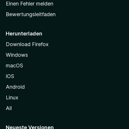
r
r
Einen Fehler melden
g
t
e
Bewertungsleitfaden
s
n
v
e
o
i
Herunterladen
r
t
Download Firefox
e
Windows
g
e
macOS
h
iOS
e
n
Android
Linux
All
Neueste Versionen