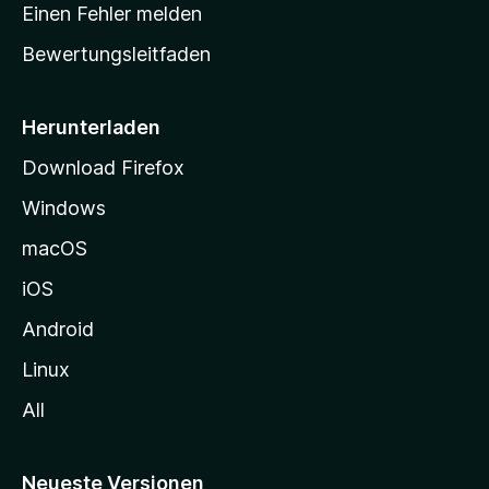
r
r
Einen Fehler melden
g
t
e
Bewertungsleitfaden
s
n
v
e
o
i
Herunterladen
r
t
Download Firefox
e
Windows
g
e
macOS
h
iOS
e
n
Android
Linux
All
Neueste Versionen